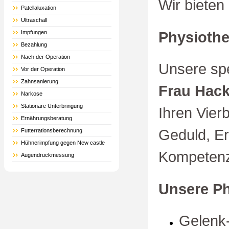
Wir bieten
Patellaluxation
Ultraschall
Physiother
Impfungen
Bezahlung
Nach der Operation
Unsere spe
Vor der Operation
Zahnsanierung
Frau Hack
Narkose
Stationäre Unterbringung
Ihren Vier
Ernährungsberatung
Geduld, Er
Futterrationsberechnung
Hühnerimpfung gegen New castle
Kompeten
Augendruckmessung
Unsere Phy
Gelenk