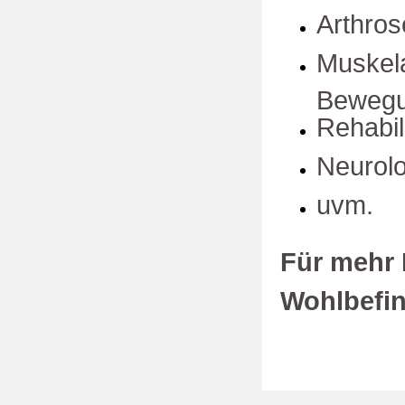
Arthros
Muskel
Bewegu
Rehabil
Neurol
uvm.
Für mehr 
Wohlbefi